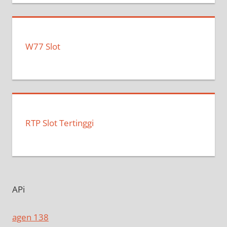
W77 Slot
RTP Slot Tertinggi
APi
agen 138