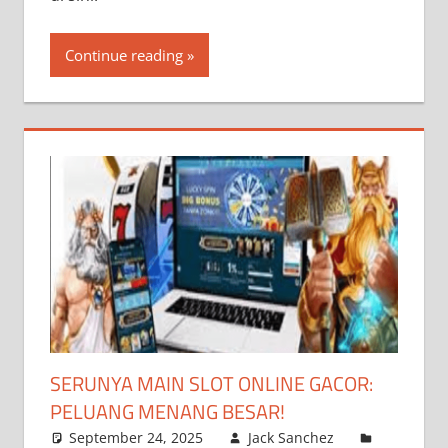
Continue reading
SERUNYA MAIN SLOT ONLINE GACOR:
PELUANG MENANG BESAR!
September 24, 2025
Jack Sanchez