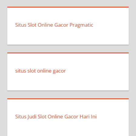
Situs Slot Online Gacor Pragmatic
situs slot online gacor
Situs Judi Slot Online Gacor Hari Ini