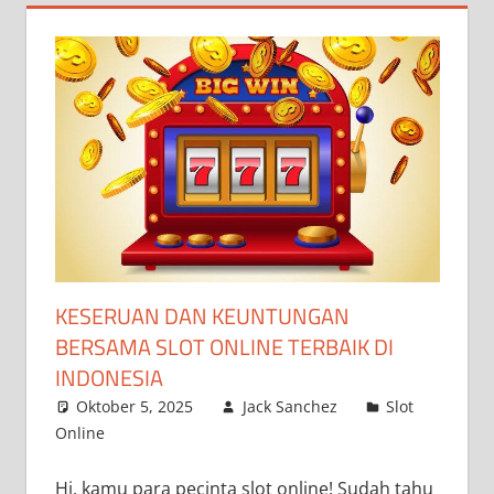
KESERUAN DAN KEUNTUNGAN
BERSAMA SLOT ONLINE TERBAIK DI
INDONESIA
Oktober 5, 2025
Jack Sanchez
Slot
Online
Hi, kamu para pecinta slot online! Sudah tahu