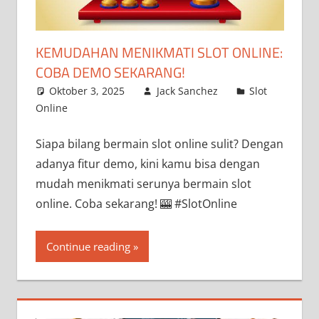
KEMUDAHAN MENIKMATI SLOT ONLINE:
COBA DEMO SEKARANG!
Oktober 3, 2025
Jack Sanchez
Slot
Online
Siapa bilang bermain slot online sulit? Dengan
adanya fitur demo, kini kamu bisa dengan
mudah menikmati serunya bermain slot
online. Coba sekarang! 🎰 #SlotOnline
Continue reading