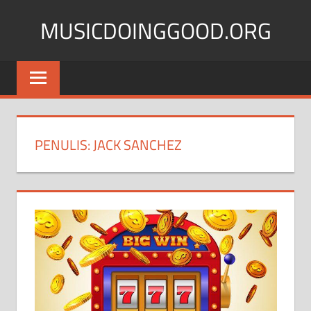
Skip
MUSICDOINGGOOD.ORG
to
content
musicdoinggood.org
PENULIS:
JACK SANCHEZ