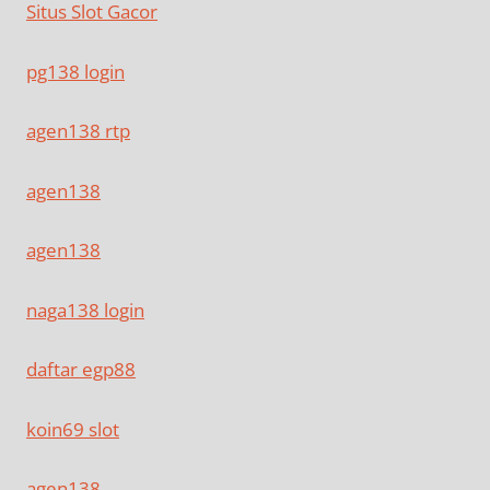
Situs Slot Gacor
pg138 login
agen138 rtp
agen138
agen138
naga138 login
daftar egp88
koin69 slot
agen138