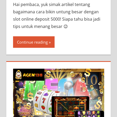
Hai pembaca, yuk simak artikel tentang
bagaimana cara bikin untung besar dengan
slot online deposit 5000! Siapa tahu bisa jadi
tips untuk menang besar 😉
Continue reading