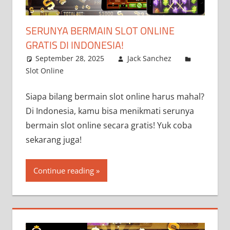
SERUNYA BERMAIN SLOT ONLINE
GRATIS DI INDONESIA!
September 28, 2025
Jack Sanchez
Slot Online
Siapa bilang bermain slot online harus mahal?
Di Indonesia, kamu bisa menikmati serunya
bermain slot online secara gratis! Yuk coba
sekarang juga!
Continue reading