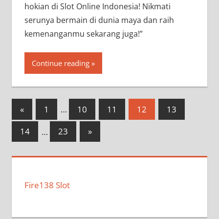
hokian di Slot Online Indonesia! Nikmati
serunya bermain di dunia maya dan raih
kemenanganmu sekarang juga!”
Continue reading
Paginasi
Previous
«
1
…
10
11
12
13
Posts
pos
Next
14
…
23
»
Posts
Fire138 Slot