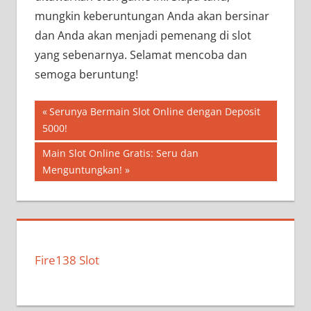
mungkin keberuntungan Anda akan bersinar
dan Anda akan menjadi pemenang di slot
yang sebenarnya. Selamat mencoba dan
semoga beruntung!
Navigasi
Previous
Serunya Bermain Slot Online dengan Deposit
Post:
5000!
pos
Next
Main Slot Online Gratis: Seru dan
Post:
Menguntungkan!
Fire138 Slot