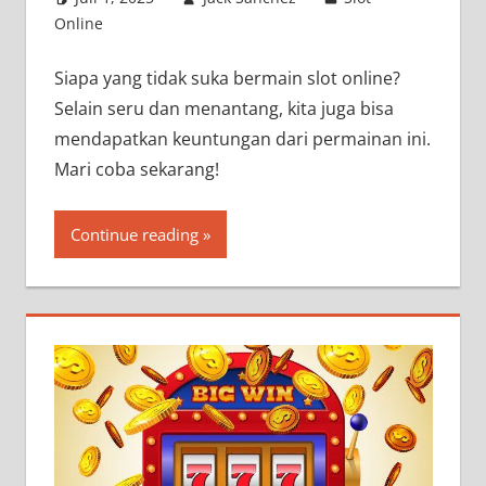
Online
Siapa yang tidak suka bermain slot online?
Selain seru dan menantang, kita juga bisa
mendapatkan keuntungan dari permainan ini.
Mari coba sekarang!
Continue reading