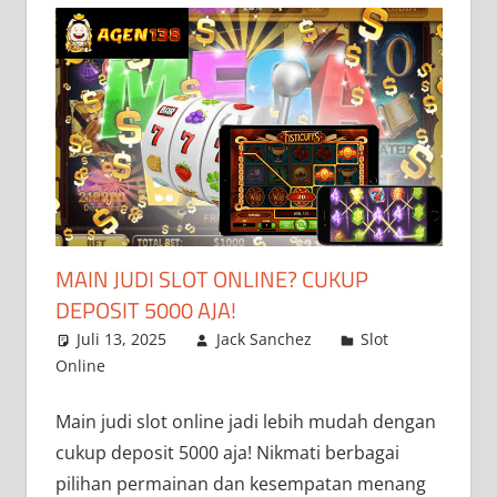
MAIN JUDI SLOT ONLINE? CUKUP
DEPOSIT 5000 AJA!
Juli 13, 2025
Jack Sanchez
Slot
Online
Main judi slot online jadi lebih mudah dengan
cukup deposit 5000 aja! Nikmati berbagai
pilihan permainan dan kesempatan menang