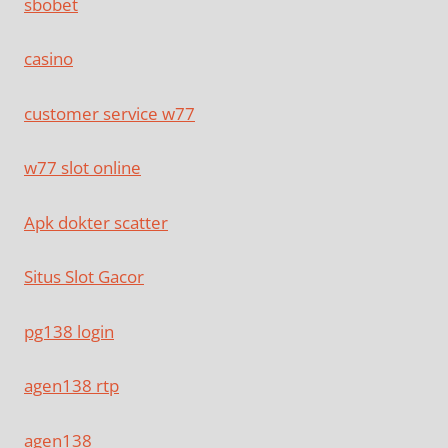
sbobet
casino
customer service w77
w77 slot online
Apk dokter scatter
Situs Slot Gacor
pg138 login
agen138 rtp
agen138