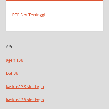
RTP Slot Tertinggi
APi
agen 138
EGP88
kaskus138 slot login
kaskus138 slot login