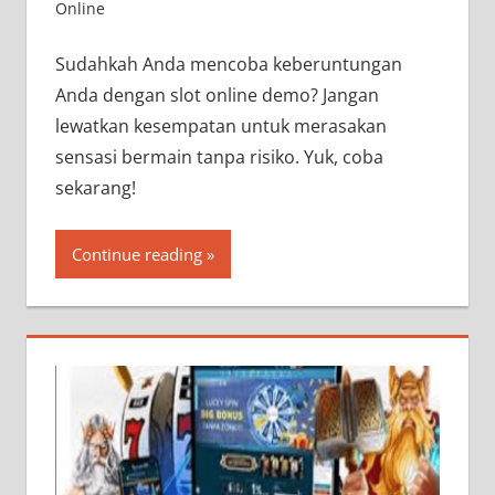
Online
Sudahkah Anda mencoba keberuntungan
Anda dengan slot online demo? Jangan
lewatkan kesempatan untuk merasakan
sensasi bermain tanpa risiko. Yuk, coba
sekarang!
Continue reading