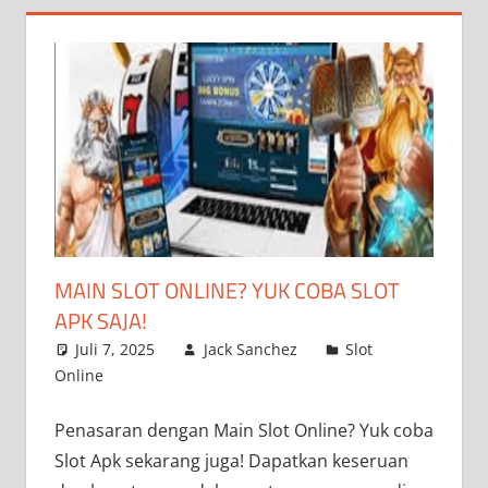
MAIN SLOT ONLINE? YUK COBA SLOT
APK SAJA!
Juli 7, 2025
Jack Sanchez
Slot
Online
Penasaran dengan Main Slot Online? Yuk coba
Slot Apk sekarang juga! Dapatkan keseruan