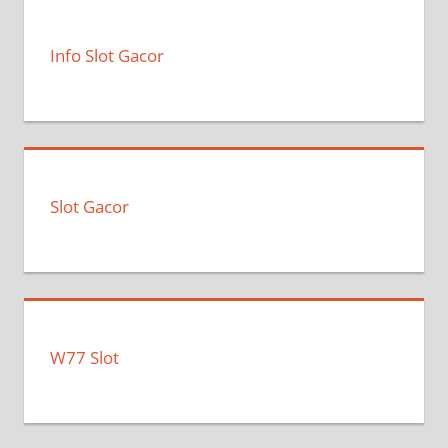
Info Slot Gacor
Slot Gacor
W77 Slot