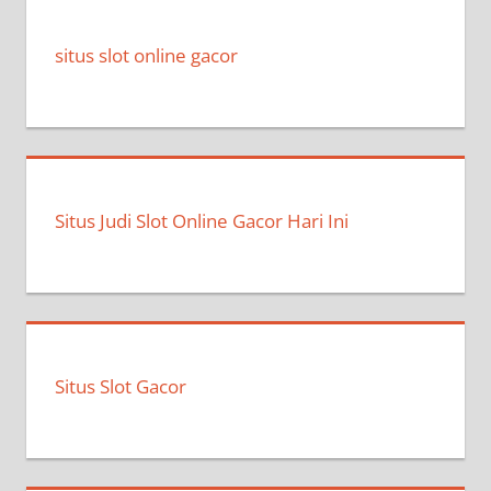
situs slot online gacor
Situs Judi Slot Online Gacor Hari Ini
Situs Slot Gacor