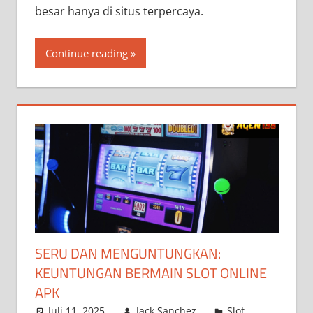
besar hanya di situs terpercaya.
Continue reading
SERU DAN MENGUNTUNGKAN:
KEUNTUNGAN BERMAIN SLOT ONLINE
APK
Juli 11, 2025
Jack Sanchez
Slot