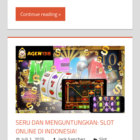
Continue reading
SERU DAN MENGUNTUNGKAN: SLOT
ONLINE DI INDONESIA!
Juli 1, 2025
Jack Sanchez
Slot