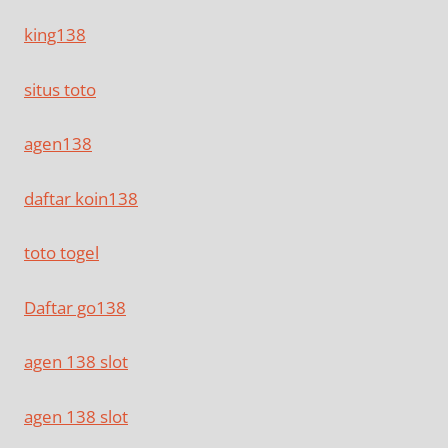
king138
situs toto
agen138
daftar koin138
toto togel
Daftar go138
agen 138 slot
agen 138 slot