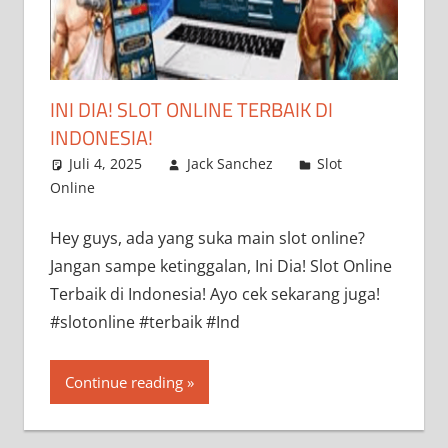
INI DIA! SLOT ONLINE TERBAIK DI
INDONESIA!
Juli 4, 2025
Jack Sanchez
Slot
Online
Hey guys, ada yang suka main slot online?
Jangan sampe ketinggalan, Ini Dia! Slot Online
Terbaik di Indonesia! Ayo cek sekarang juga!
#slotonline #terbaik #Ind
Continue reading