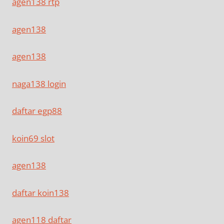
agen138 rtp
agen138
agen138
naga138 login
daftar egp88
koin69 slot
agen138
daftar koin138
agen118 daftar