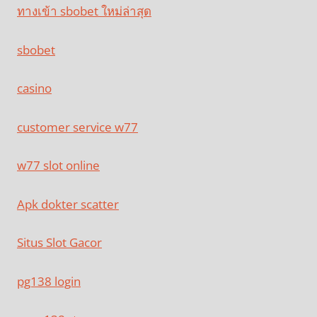
ทางเข้า sbobet ใหม่ล่าสุด
sbobet
casino
customer service w77
w77 slot online
Apk dokter scatter
Situs Slot Gacor
pg138 login