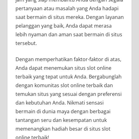
pertanyaan atau masalah yang Anda hadapi
saat bermain di situs mereka. Dengan layanan
pelanggan yang baik, Anda dapat merasa
lebih nyaman dan aman saat bermain di situs
tersebut.
Dengan memperhatikan faktor-faktor di atas,
Anda dapat menemukan situs slot online
terbaik yang tepat untuk Anda. Bergabunglah
dengan komunitas slot online terbaik dan
temukan situs yang sesuai dengan preferensi
dan kebutuhan Anda. Nikmati sensasi
bermain di dunia maya dengan berbagai
tantangan seru dan kesempatan untuk
memenangkan hadiah besar di situs slot
online terbaik!