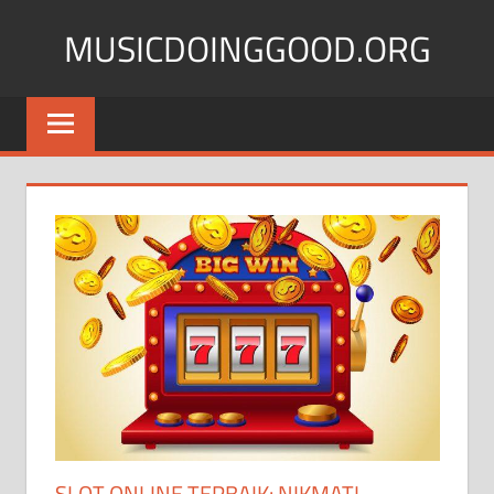
Skip
MUSICDOINGGOOD.ORG
to
content
musicdoinggood.org
SLOT ONLINE TERBAIK: NIKMATI