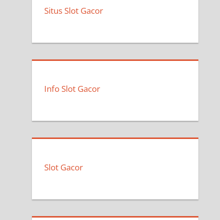
Situs Slot Gacor
Info Slot Gacor
Slot Gacor