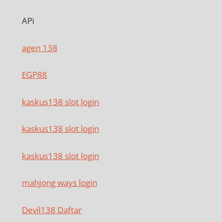
APi
agen 138
EGP88
kaskus138 slot login
kaskus138 slot login
kaskus138 slot login
mahjong ways login
Devil138 Daftar