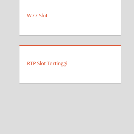
W77 Slot
RTP Slot Tertinggi