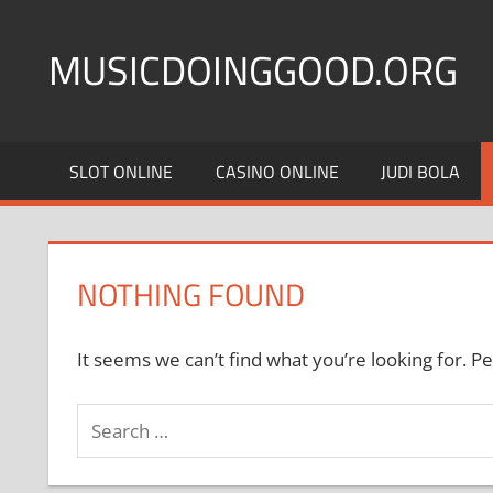
Skip
to
MUSICDOINGGOOD.ORG
content
musicdoinggood.org
SLOT ONLINE
CASINO ONLINE
JUDI BOLA
NOTHING FOUND
It seems we can’t find what you’re looking for. P