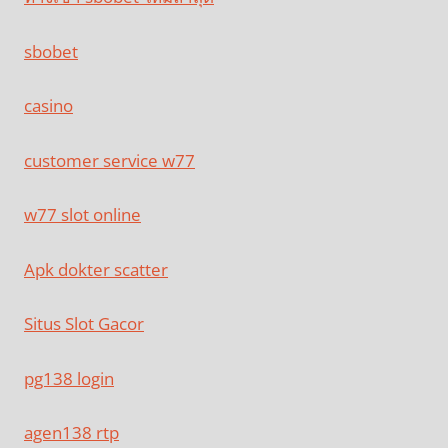
sbobet
casino
customer service w77
w77 slot online
Apk dokter scatter
Situs Slot Gacor
pg138 login
agen138 rtp