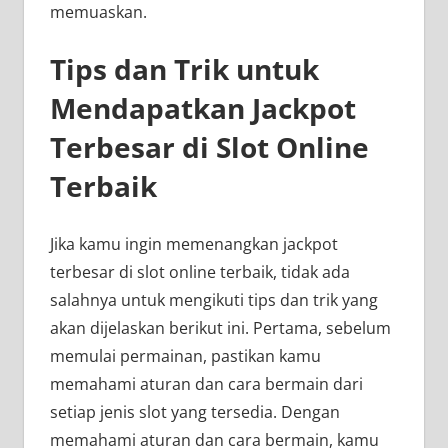
memuaskan.
Tips dan Trik untuk
Mendapatkan Jackpot
Terbesar di Slot Online
Terbaik
Jika kamu ingin memenangkan jackpot
terbesar di slot online terbaik, tidak ada
salahnya untuk mengikuti tips dan trik yang
akan dijelaskan berikut ini. Pertama, sebelum
memulai permainan, pastikan kamu
memahami aturan dan cara bermain dari
setiap jenis slot yang tersedia. Dengan
memahami aturan dan cara bermain, kamu