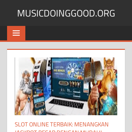
Skip
MUSICDOINGGOOD.ORG
to
content
musicdoinggood.org
SLOT ONLINE TERBAIK: MENANGKAN