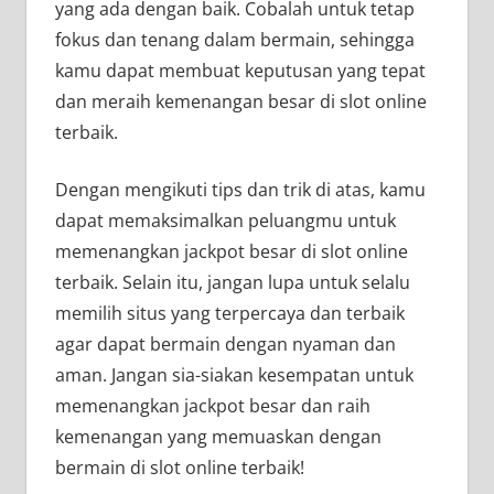
yang ada dengan baik. Cobalah untuk tetap
fokus dan tenang dalam bermain, sehingga
kamu dapat membuat keputusan yang tepat
dan meraih kemenangan besar di slot online
terbaik.
Dengan mengikuti tips dan trik di atas, kamu
dapat memaksimalkan peluangmu untuk
memenangkan jackpot besar di slot online
terbaik. Selain itu, jangan lupa untuk selalu
memilih situs yang terpercaya dan terbaik
agar dapat bermain dengan nyaman dan
aman. Jangan sia-siakan kesempatan untuk
memenangkan jackpot besar dan raih
kemenangan yang memuaskan dengan
bermain di slot online terbaik!