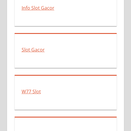
Info Slot Gacor
Slot Gacor
W77 Slot