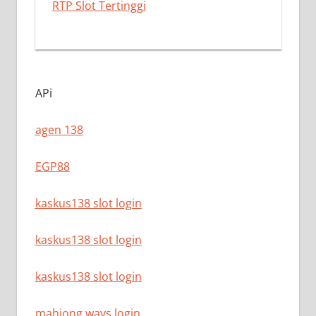
RTP Slot Tertinggi
APi
agen 138
EGP88
kaskus138 slot login
kaskus138 slot login
kaskus138 slot login
mahjong ways login