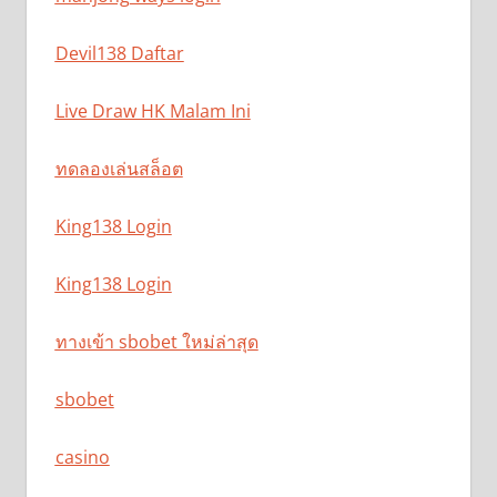
Devil138 Daftar
Live Draw HK Malam Ini
ทดลองเล่นสล็อต
King138 Login
King138 Login
ทางเข้า sbobet ใหม่ล่าสุด
sbobet
casino