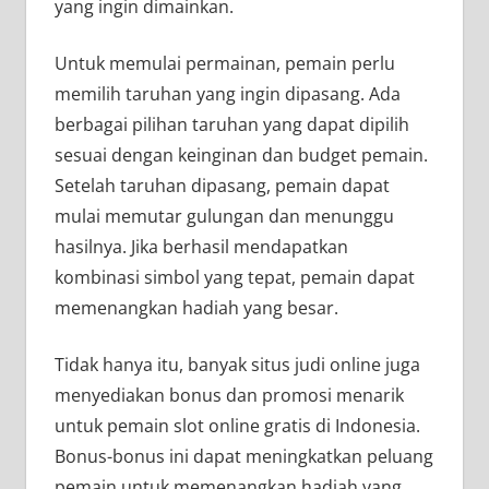
yang ingin dimainkan.
Untuk memulai permainan, pemain perlu
memilih taruhan yang ingin dipasang. Ada
berbagai pilihan taruhan yang dapat dipilih
sesuai dengan keinginan dan budget pemain.
Setelah taruhan dipasang, pemain dapat
mulai memutar gulungan dan menunggu
hasilnya. Jika berhasil mendapatkan
kombinasi simbol yang tepat, pemain dapat
memenangkan hadiah yang besar.
Tidak hanya itu, banyak situs judi online juga
menyediakan bonus dan promosi menarik
untuk pemain slot online gratis di Indonesia.
Bonus-bonus ini dapat meningkatkan peluang
pemain untuk memenangkan hadiah yang