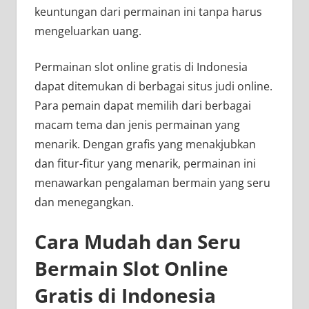
keuntungan dari permainan ini tanpa harus
mengeluarkan uang.
Permainan slot online gratis di Indonesia
dapat ditemukan di berbagai situs judi online.
Para pemain dapat memilih dari berbagai
macam tema dan jenis permainan yang
menarik. Dengan grafis yang menakjubkan
dan fitur-fitur yang menarik, permainan ini
menawarkan pengalaman bermain yang seru
dan menegangkan.
Cara Mudah dan Seru
Bermain Slot Online
Gratis di Indonesia