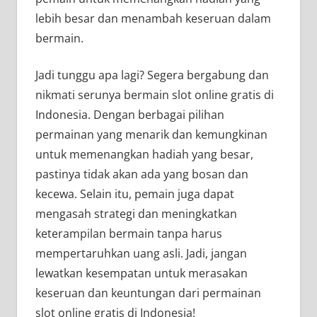
lebih besar dan menambah keseruan dalam
bermain.
Jadi tunggu apa lagi? Segera bergabung dan
nikmati serunya bermain slot online gratis di
Indonesia. Dengan berbagai pilihan
permainan yang menarik dan kemungkinan
untuk memenangkan hadiah yang besar,
pastinya tidak akan ada yang bosan dan
kecewa. Selain itu, pemain juga dapat
mengasah strategi dan meningkatkan
keterampilan bermain tanpa harus
mempertaruhkan uang asli. Jadi, jangan
lewatkan kesempatan untuk merasakan
keseruan dan keuntungan dari permainan
slot online gratis di Indonesia!