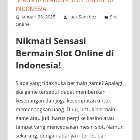
INDONESIA!
Januari 26, 2025
Jack Sanchez
Slot
Online
Nikmati Sensasi
Bermain Slot Online di
Indonesia!
Siapa yang tidak suka bermain game? Apalagi
jika game tersebut dapat memberikan
kesenangan dan juga kesempatan untuk
memenangkan uang. Dulu, untuk bermain
game atau judi harus pergi ke kasino atau
tempat yang menyediakan mesin slot. Namun
sekarang, dengan adanya internet dan