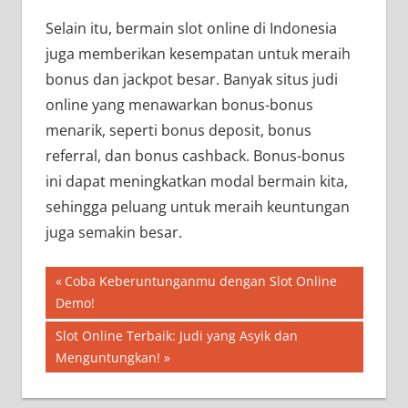
Selain itu, bermain slot online di Indonesia
juga memberikan kesempatan untuk meraih
bonus dan jackpot besar. Banyak situs judi
online yang menawarkan bonus-bonus
menarik, seperti bonus deposit, bonus
referral, dan bonus cashback. Bonus-bonus
ini dapat meningkatkan modal bermain kita,
sehingga peluang untuk meraih keuntungan
juga semakin besar.
Navigasi
Previous
Coba Keberuntunganmu dengan Slot Online
Post:
Demo!
pos
Next
Slot Online Terbaik: Judi yang Asyik dan
Post:
Menguntungkan!