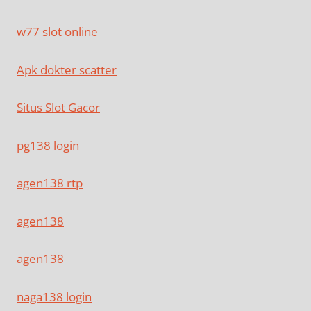
w77 slot online
Apk dokter scatter
Situs Slot Gacor
pg138 login
agen138 rtp
agen138
agen138
naga138 login