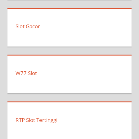
Slot Gacor
W77 Slot
RTP Slot Tertinggi