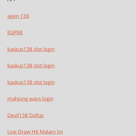
agen 138
EGP88
kaskus138 slot login
kaskus138 slot login
kaskus138 slot login
mahjong ways login
Devil138 Daftar
Live Draw HK Malam Ini