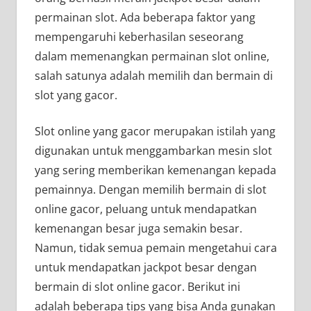
permainan slot. Ada beberapa faktor yang
mempengaruhi keberhasilan seseorang
dalam memenangkan permainan slot online,
salah satunya adalah memilih dan bermain di
slot yang gacor.
Slot online yang gacor merupakan istilah yang
digunakan untuk menggambarkan mesin slot
yang sering memberikan kemenangan kepada
pemainnya. Dengan memilih bermain di slot
online gacor, peluang untuk mendapatkan
kemenangan besar juga semakin besar.
Namun, tidak semua pemain mengetahui cara
untuk mendapatkan jackpot besar dengan
bermain di slot online gacor. Berikut ini
adalah beberapa tips yang bisa Anda gunakan