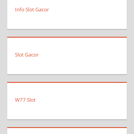
Info Slot Gacor
Slot Gacor
W77 Slot