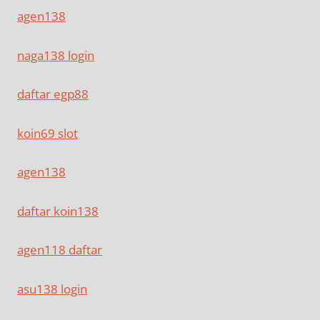
agen138
naga138 login
daftar egp88
koin69 slot
agen138
daftar koin138
agen118 daftar
asu138 login