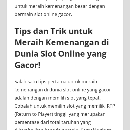
untuk meraih kemenangan besar dengan
bermain slot online gacor.
Tips dan Trik untuk
Meraih Kemenangan di
Dunia Slot Online yang
Gacor!
Salah satu tips pertama untuk meraih
kemenangan di dunia slot online yang gacor
adalah dengan memilih slot yang tepat.
Cobalah untuk memilih slot yang memiliki RTP
(Return to Player) tinggi, yang merupakan
persentase dari total taruhan yang