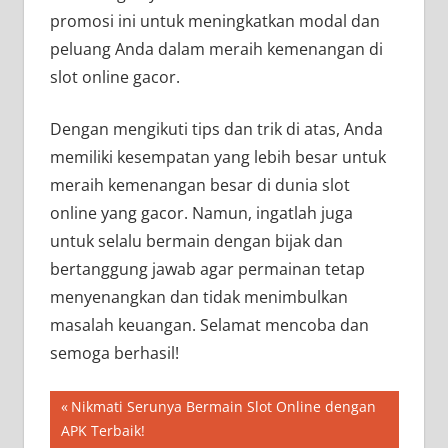
promosi ini untuk meningkatkan modal dan
peluang Anda dalam meraih kemenangan di
slot online gacor.
Dengan mengikuti tips dan trik di atas, Anda
memiliki kesempatan yang lebih besar untuk
meraih kemenangan besar di dunia slot
online yang gacor. Namun, ingatlah juga
untuk selalu bermain dengan bijak dan
bertanggung jawab agar permainan tetap
menyenangkan dan tidak menimbulkan
masalah keuangan. Selamat mencoba dan
semoga berhasil!
Navigasi
Previous
Nikmati Serunya Bermain Slot Online dengan
Post:
APK Terbaik!