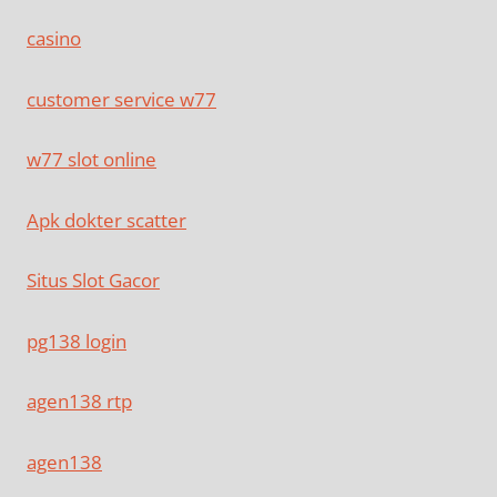
casino
customer service w77
w77 slot online
Apk dokter scatter
Situs Slot Gacor
pg138 login
agen138 rtp
agen138