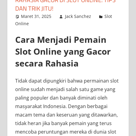
DAN TRIK JITU!
Maret 31, 2025
Jack Sanchez
Slot
Online
Cara Menjadi Pemain
Slot Online yang Gacor
secara Rahasia
Tidak dapat dipungkiri bahwa permainan slot
online sudah menjadi salah satu game yang
paling populer dan banyak diminati oleh
masyarakat Indonesia. Dengan berbagai
macam tema dan keseruan yang ditawarkan,
tidak heran jika banyak pemain yang terus
mencoba peruntungan mereka di dunia slot