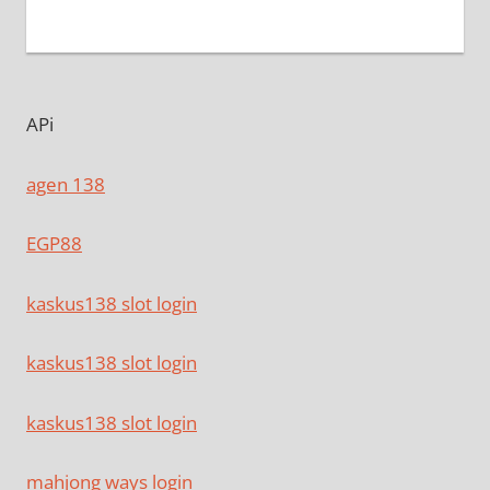
APi
agen 138
EGP88
kaskus138 slot login
kaskus138 slot login
kaskus138 slot login
mahjong ways login