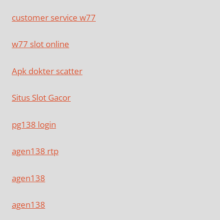
customer service w77
w77 slot online
Apk dokter scatter
Situs Slot Gacor
pg138 login
agen138 rtp
agen138
agen138