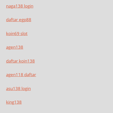
naga138 login
daftar egp88
koin69 slot
agen138
daftar koin138
agen118 daftar
asu138 login
king138