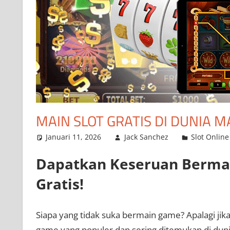
MAIN SLOT GRATIS DI DUNIA 
Januari 11, 2026
Jack Sanchez
Slot Online
Dapatkan Keseruan Bermain
Gratis!
Siapa yang tidak suka bermain game? Apalagi jika
game yang populer dan sering ditemukan di dun