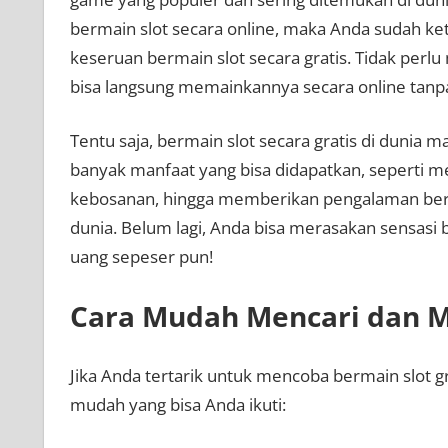
bermain slot secara online, maka Anda sudah ket
keseruan bermain slot secara gratis. Tidak perl
bisa langsung memainkannya secara online tanp
Tentu saja, bermain slot secara gratis di duni
banyak manfaat yang bisa didapatkan, seperti 
kebosanan, hingga memberikan pengalaman berso
dunia. Belum lagi, Anda bisa merasakan sensasi
uang sepeser pun!
Cara Mudah Mencari dan Me
Jika Anda tertarik untuk mencoba bermain slot g
mudah yang bisa Anda ikuti: