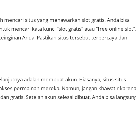
 mencari situs yang menawarkan slot gratis. Anda bisa
 mencari kata kunci “slot gratis” atau “free online slot”
n keinginan Anda. Pastikan situs tersebut terpercaya dan
lanjutnya adalah membuat akun. Biasanya, situs-situs
kses permainan mereka. Namun, jangan khawatir karen
 gratis. Setelah akun selesai dibuat, Anda bisa langsun