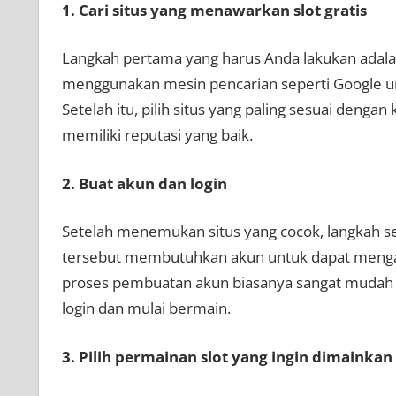
1. Cari situs yang menawarkan slot gratis
Langkah pertama yang harus Anda lakukan adalah
menggunakan mesin pencarian seperti Google untuk
Setelah itu, pilih situs yang paling sesuai denga
memiliki reputasi yang baik.
2. Buat akun dan login
Setelah menemukan situs yang cocok, langkah se
tersebut membutuhkan akun untuk dapat menga
proses pembuatan akun biasanya sangat mudah dan
login dan mulai bermain.
3. Pilih permainan slot yang ingin dimainkan