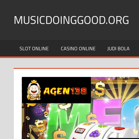
Skip
to
MUSICDOINGGOOD.ORG
content
musicdoinggood.org
SLOT ONLINE
CASINO ONLINE
JUDI BOLA