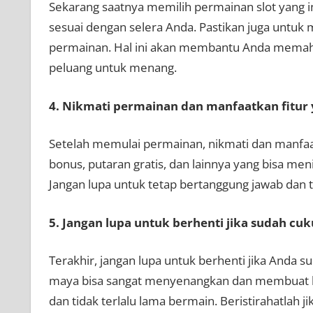
Sekarang saatnya memilih permainan slot yang i
sesuai dengan selera Anda. Pastikan juga untu
permainan. Hal ini akan membantu Anda memah
peluang untuk menang.
4. Nikmati permainan dan manfaatkan fitur
Setelah memulai permainan, nikmati dan manfaat
bonus, putaran gratis, dan lainnya yang bisa 
Jangan lupa untuk tetap bertanggung jawab dan t
5. Jangan lupa untuk berhenti jika sudah cu
Terakhir, jangan lupa untuk berhenti jika Anda s
maya bisa sangat menyenangkan dan membuat ke
dan tidak terlalu lama bermain. Beristirahatlah j