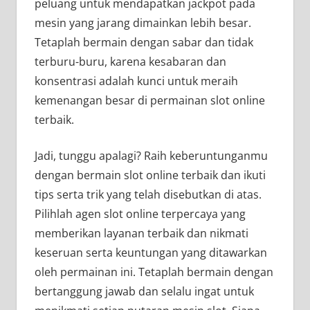
peluang untuk mendapatkan jackpot pada
mesin yang jarang dimainkan lebih besar.
Tetaplah bermain dengan sabar dan tidak
terburu-buru, karena kesabaran dan
konsentrasi adalah kunci untuk meraih
kemenangan besar di permainan slot online
terbaik.
Jadi, tunggu apalagi? Raih keberuntunganmu
dengan bermain slot online terbaik dan ikuti
tips serta trik yang telah disebutkan di atas.
Pilihlah agen slot online terpercaya yang
memberikan layanan terbaik dan nikmati
keseruan serta keuntungan yang ditawarkan
oleh permainan ini. Tetaplah bermain dengan
bertanggung jawab dan selalu ingat untuk