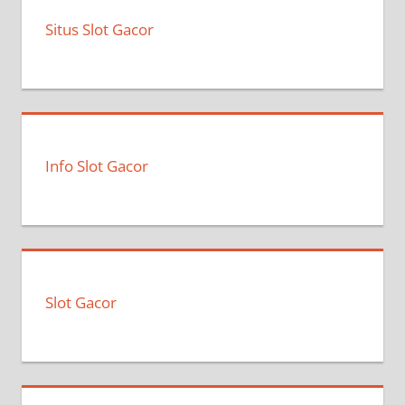
Situs Slot Gacor
Info Slot Gacor
Slot Gacor