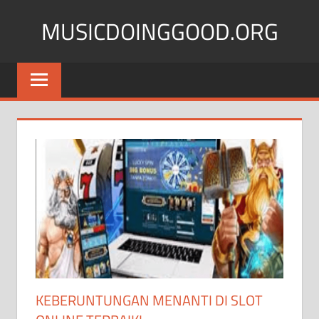
Skip
MUSICDOINGGOOD.ORG
to
content
musicdoinggood.org
KEBERUNTUNGAN MENANTI DI SLOT