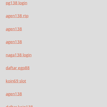
pg138 login
agen138 rtp
agen138
agen138
naga138 login
daftar egp88
koin69 slot
agen138
daftar koin138