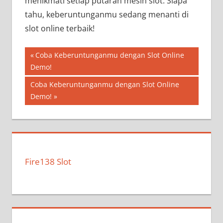
menikmati setiap putaran mesin slot. Siapa
tahu, keberuntunganmu sedang menanti di
slot online terbaik!
Navigasi
Previous
Coba Keberuntunganmu dengan Slot Online
Post:
Demo!
pos
Next
Coba Keberuntunganmu dengan Slot Online
Post:
Demo!
Fire138 Slot