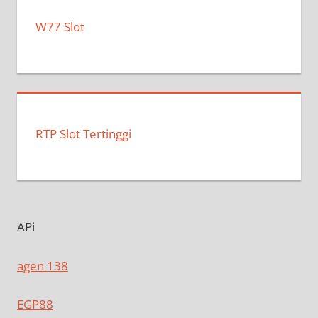
W77 Slot
RTP Slot Tertinggi
APi
agen 138
EGP88