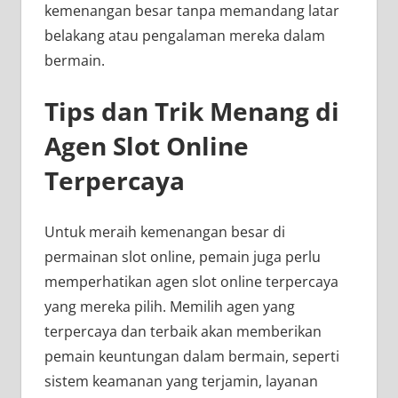
kemenangan besar tanpa memandang latar
belakang atau pengalaman mereka dalam
bermain.
Tips dan Trik Menang di
Agen Slot Online
Terpercaya
Untuk meraih kemenangan besar di
permainan slot online, pemain juga perlu
memperhatikan agen slot online terpercaya
yang mereka pilih. Memilih agen yang
terpercaya dan terbaik akan memberikan
pemain keuntungan dalam bermain, seperti
sistem keamanan yang terjamin, layanan