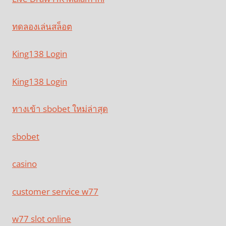
ทดลองเล่นสล็อต
King138 Login
King138 Login
ทางเข้า sbobet ใหม่ล่าสุด
sbobet
casino
customer service w77
w77 slot online