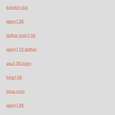
koin69 slot
agen138
daftar koin138
agen118 daftar
asu138 login
king138
situs toto
agen138