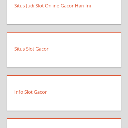
Situs Judi Slot Online Gacor Hari Ini
Situs Slot Gacor
Info Slot Gacor