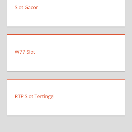
Slot Gacor
W77 Slot
RTP Slot Tertinggi