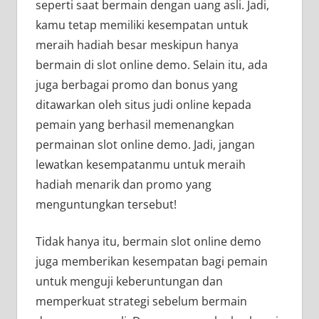
seperti saat bermain dengan uang asli. Jadi,
kamu tetap memiliki kesempatan untuk
meraih hadiah besar meskipun hanya
bermain di slot online demo. Selain itu, ada
juga berbagai promo dan bonus yang
ditawarkan oleh situs judi online kepada
pemain yang berhasil memenangkan
permainan slot online demo. Jadi, jangan
lewatkan kesempatanmu untuk meraih
hadiah menarik dan promo yang
menguntungkan tersebut!
Tidak hanya itu, bermain slot online demo
juga memberikan kesempatan bagi pemain
untuk menguji keberuntungan dan
memperkuat strategi sebelum bermain