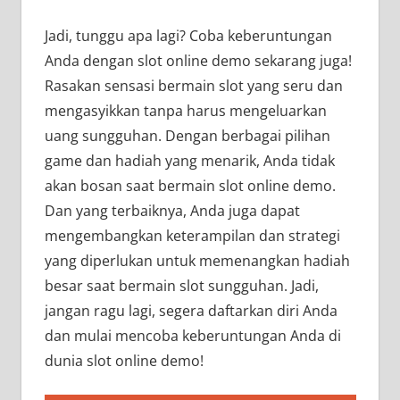
Jadi, tunggu apa lagi? Coba keberuntungan
Anda dengan slot online demo sekarang juga!
Rasakan sensasi bermain slot yang seru dan
mengasyikkan tanpa harus mengeluarkan
uang sungguhan. Dengan berbagai pilihan
game dan hadiah yang menarik, Anda tidak
akan bosan saat bermain slot online demo.
Dan yang terbaiknya, Anda juga dapat
mengembangkan keterampilan dan strategi
yang diperlukan untuk memenangkan hadiah
besar saat bermain slot sungguhan. Jadi,
jangan ragu lagi, segera daftarkan diri Anda
dan mulai mencoba keberuntungan Anda di
dunia slot online demo!