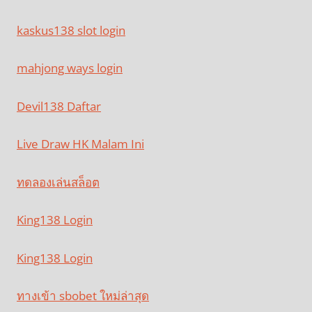
kaskus138 slot login
mahjong ways login
Devil138 Daftar
Live Draw HK Malam Ini
ทดลองเล่นสล็อต
King138 Login
King138 Login
ทางเข้า sbobet ใหม่ล่าสุด