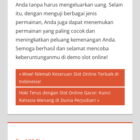
Anda tanpa harus mengeluarkan uang. Selain
itu, dengan menguji berbagai jenis
permainan, Anda juga dapat menemukan
permainan yang paling cocok dan
meningkatkan peluang kemenangan Anda.
Semoga berhasil dan selamat mencoba
keberuntunganmu di demo slot online!
Navigasi
Previous
Wow! Nikmati Keseruan Slot Online Terbaik di
Post:
Indonesia!
pos
Next
Hoki Terus dengan Slot Online Gacor: Kunci
Post:
Rahasia Menang di Dunia Perjudian!