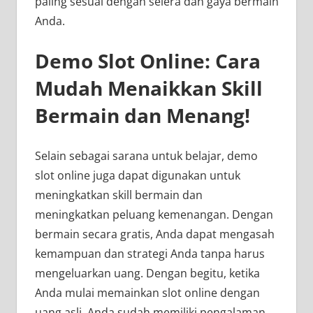
paling sesuai dengan selera dan gaya bermain
Anda.
Demo Slot Online: Cara
Mudah Menaikkan Skill
Bermain dan Menang!
Selain sebagai sarana untuk belajar, demo
slot online juga dapat digunakan untuk
meningkatkan skill bermain dan
meningkatkan peluang kemenangan. Dengan
bermain secara gratis, Anda dapat mengasah
kemampuan dan strategi Anda tanpa harus
mengeluarkan uang. Dengan begitu, ketika
Anda mulai memainkan slot online dengan
uang asli, Anda sudah memiliki pengalaman