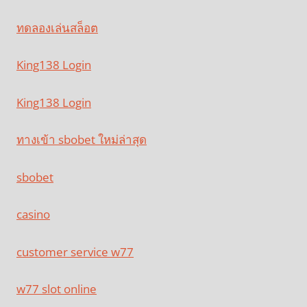
ทดลองเล่นสล็อต
King138 Login
King138 Login
ทางเข้า sbobet ใหม่ล่าสุด
sbobet
casino
customer service w77
w77 slot online