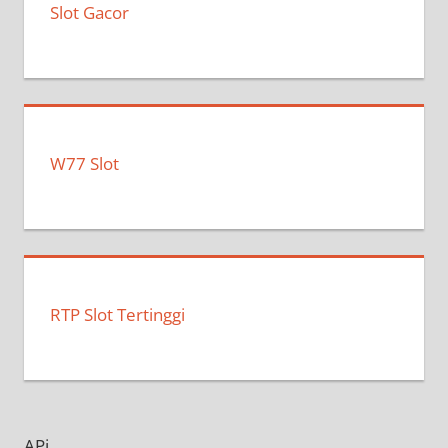
Slot Gacor
W77 Slot
RTP Slot Tertinggi
APi