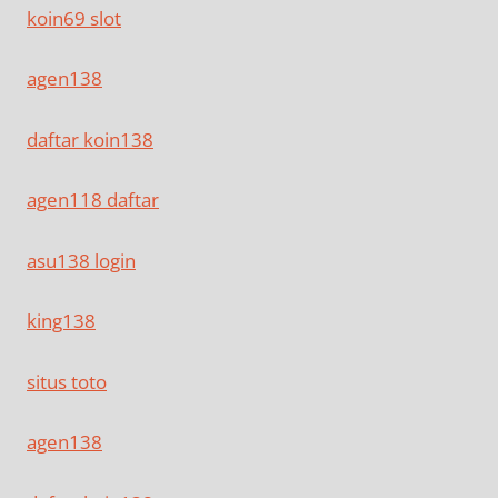
koin69 slot
agen138
daftar koin138
agen118 daftar
asu138 login
king138
situs toto
agen138