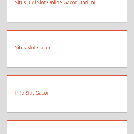
Situs Judi Slot Online Gacor Hari Ini
Situs Slot Gacor
Info Slot Gacor