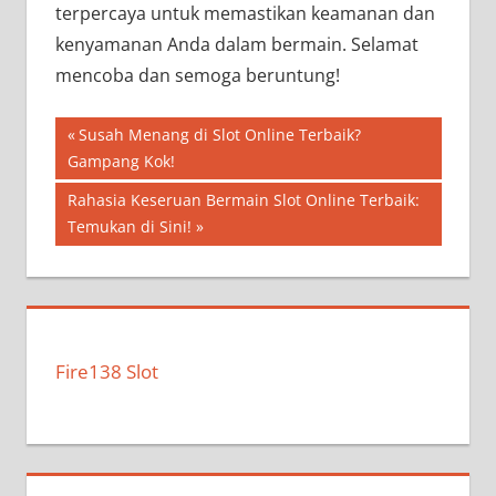
terpercaya untuk memastikan keamanan dan
kenyamanan Anda dalam bermain. Selamat
mencoba dan semoga beruntung!
Navigasi
Previous
Susah Menang di Slot Online Terbaik?
Post:
Gampang Kok!
pos
Next
Rahasia Keseruan Bermain Slot Online Terbaik:
Post:
Temukan di Sini!
Fire138 Slot