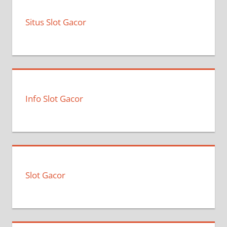
Situs Slot Gacor
Info Slot Gacor
Slot Gacor