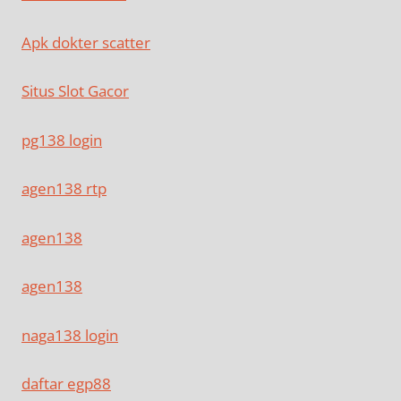
Apk dokter scatter
Situs Slot Gacor
pg138 login
agen138 rtp
agen138
agen138
naga138 login
daftar egp88