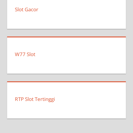
Slot Gacor
W77 Slot
RTP Slot Tertinggi