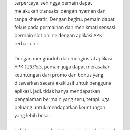
terpercaya, sehingga pemain dapat
melakukan transaksi dengan nyaman dan
tanpa khawatir. Dengan begitu, pemain dapat
fokus pada permainan dan menikmati sensasi
bermain slot online dengan aplikasi APK
terbaru ini.
Dengan mengunduh dan menginstal aplikasi
APK
123Slots
, pemain juga dapat merasakan
keuntungan dari promo dan bonus yang
ditawarkan secara eksklusif untuk pengguna
aplikasi. Jadi, tidak hanya mendapatkan
pengalaman bermain yang seru, tetapi juga
peluang untuk mendapatkan keuntungan
yang lebih besar.