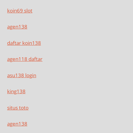
koin69 slot
agen138
daftar koin138
agen118 daftar
asu138 login
king138
situs toto
agen138