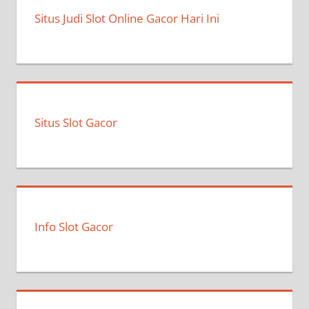
Situs Judi Slot Online Gacor Hari Ini
Situs Slot Gacor
Info Slot Gacor