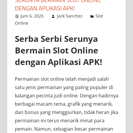
DENGAN APLIKASI APK!
Juni 6, 2025
Jack Sanchez
Slot
Online
Serba Serbi Serunya
Bermain Slot Online
dengan Aplikasi APK!
Permainan slot online telah menjadi salah
satu jenis permainan yang paling populer di
kalangan pecinta judi online. Dengan hadirnya
berbagai macam tema, grafik yang menarik,
dan bonus yang menggiurkan, tidak heran jika
permainan ini terus menarik minat para
pemain. Namun, sebagian besar permainan