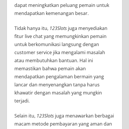
dapat meningkatkan peluang pemain untuk
mendapatkan kemenangan besar.
Tidak hanya itu,
123Slots
juga menyediakan
fitur live chat yang memungkinkan pemain
untuk berkomunikasi langsung dengan
customer service jika mengalami masalah
atau membutuhkan bantuan. Hal ini
memastikan bahwa pemain akan
mendapatkan pengalaman bermain yang
lancar dan menyenangkan tanpa harus
khawatir dengan masalah yang mungkin
terjadi.
Selain itu,
123Slots
juga menawarkan berbagai
macam metode pembayaran yang aman dan