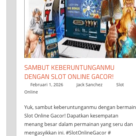
SAMBUT KEBERUNTUNGANMU
DENGAN SLOT ONLINE GACOR!
Februari 1, 2026
Jack Sanchez
Slot
Online
Yuk, sambut keberuntunganmu dengan bermain
Slot Online Gacor! Dapatkan kesempatan
menang besar dalam permainan yang seru dan
mengasyikkan ini. #SlotOnlineGacor #