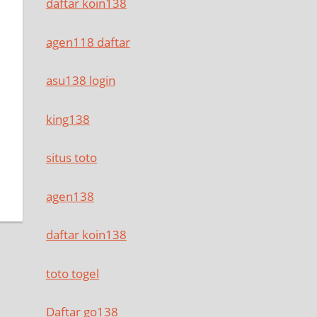
daftar koin138
agen118 daftar
asu138 login
king138
situs toto
agen138
daftar koin138
toto togel
Daftar go138