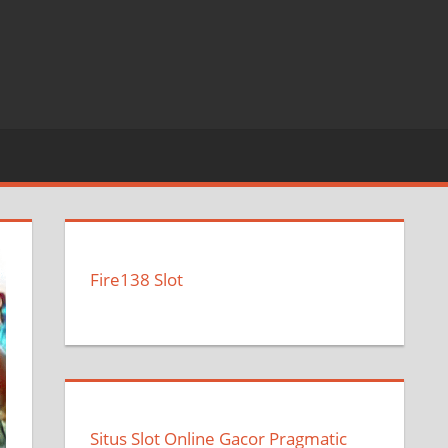
Fire138 Slot
Situs Slot Online Gacor Pragmatic