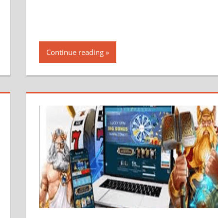
Continue reading