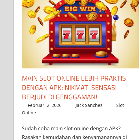
MAIN SLOT ONLINE LEBIH PRAKTIS
DENGAN APK: NIKMATI SENSASI
BERJUDI DI GENGGAMAN!
Februari 2, 2026
Jack Sanchez
Slot
Online
Sudah coba main slot online dengan APK?
Rasakan kemudahan dan kenyamanannya di