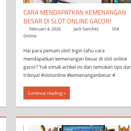
CARA MENDAPATKAN KEMENANGAN
BESAR DI SLOT ONLINE GACOR!
Februari 4, 2026
Jack Sanchez
Slot
Online
Hai para pemain slot! Ingin tahu cara
mendapatkan kemenangan besar di slot online
gacor? Yuk simak artikel ini dan temukan tips da
triknya! #slotonline #kemenanganbesar #
Continue reading