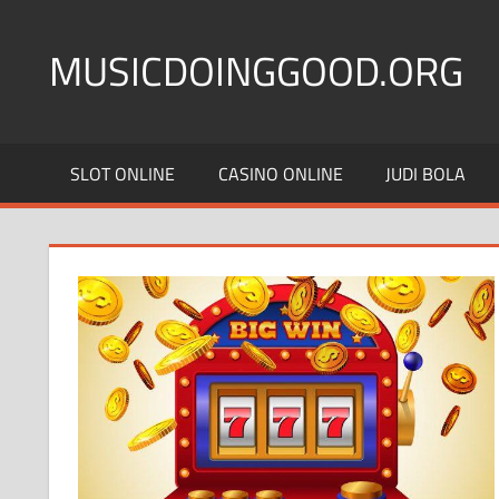
Skip
to
MUSICDOINGGOOD.ORG
content
musicdoinggood.org
SLOT ONLINE
CASINO ONLINE
JUDI BOLA