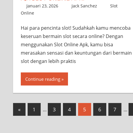
Januari 23, 2026
Jack Sanchez
Slot
Online
Hai para pencinta slot! Sudahkah kamu mencoba
keseruan bermain slot secara online? Dengan
menggunakan Slot Online Apk, kamu bisa
merasakan sensasi dan keuntungan dari bermain
slot dengan lebih praktis
Continue reading
Paginasi
Previous
«
1
…
3
4
5
6
7
…
Posts
pos