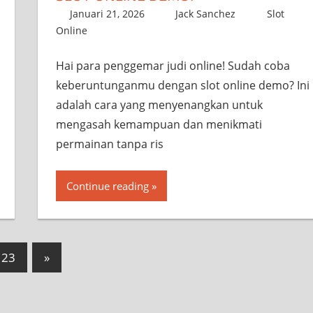
Januari 21, 2026
Jack Sanchez
Slot
Online
Hai para penggemar judi online! Sudah coba
keberuntunganmu dengan slot online demo? Ini
adalah cara yang menyenangkan untuk
mengasah kemampuan dan menikmati
permainan tanpa ris
Continue reading
Next
23
»
Posts