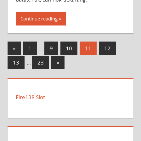
Continue reading
Paginasi
Previous
«
1
…
9
10
11
12
Posts
pos
Next
13
…
23
»
Posts
Fire138 Slot