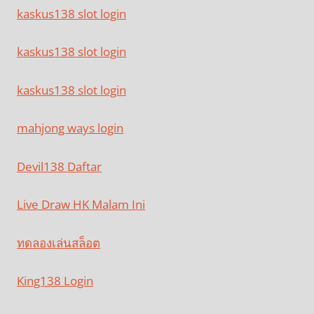
kaskus138 slot login
kaskus138 slot login
kaskus138 slot login
mahjong ways login
Devil138 Daftar
Live Draw HK Malam Ini
ทดลองเล่นสล็อต
King138 Login