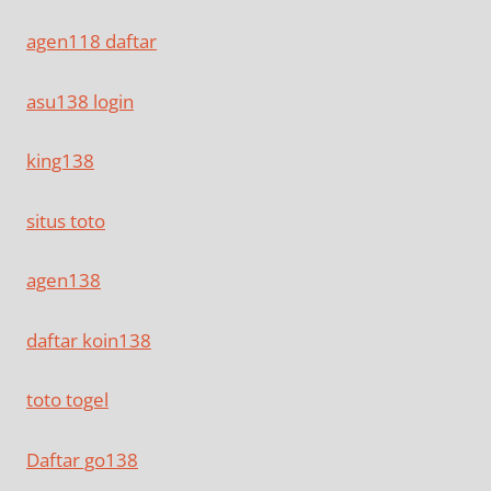
agen118 daftar
asu138 login
king138
situs toto
agen138
daftar koin138
toto togel
Daftar go138