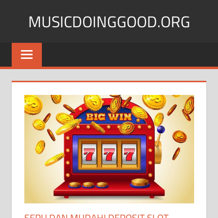
Skip
MUSICDOINGGOOD.ORG
to
content
musicdoinggood.org
SERU DAN MUDAH! DEPOSIT SLOT