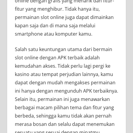
online dengan grafis yang menarik dan fitur-
fitur yang menghibur. Tidak hanya itu,
permainan slot online juga dapat dimainkan
kapan saja dan di mana saja melalui
smartphone atau komputer kamu.
Salah satu keuntungan utama dari bermain
slot online dengan APK terbaik adalah
kemudahan akses. Tidak perlu lagi pergi ke
kasino atau tempat perjudian lainnya, kamu
dapat dengan mudah mengakses permainan
ini hanya dengan mengunduh APK terbaiknya.
Selain itu, permainan ini juga menawarkan
berbagai macam pilihan tema dan fitur yang
berbeda, sehingga kamu tidak akan pernah
merasa bosan dan selalu dapat menemukan
sesuatu yang sesuai dengan minatmu.