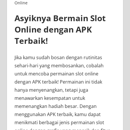
Online
Asyiknya Bermain Slot
Online dengan APK
Terbaik!
Jika kamu sudah bosan dengan rutinitas
sehari-hari yang membosankan, cobalah
untuk mencoba permainan slot online
dengan APK terbaik! Permainan ini tidak
hanya menyenangkan, tetapi juga
menawarkan kesempatan untuk
memenangkan hadiah besar. Dengan
menggunakan APK terbaik, kamu dapat
menikmati berbagai jenis permainan slot