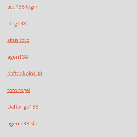
asu138 login
king138
situs toto
agen138
daftar koin138
toto togel
Daftar go138
agen 138 slot