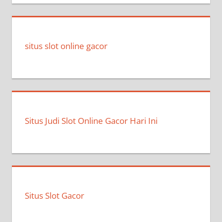
situs slot online gacor
Situs Judi Slot Online Gacor Hari Ini
Situs Slot Gacor