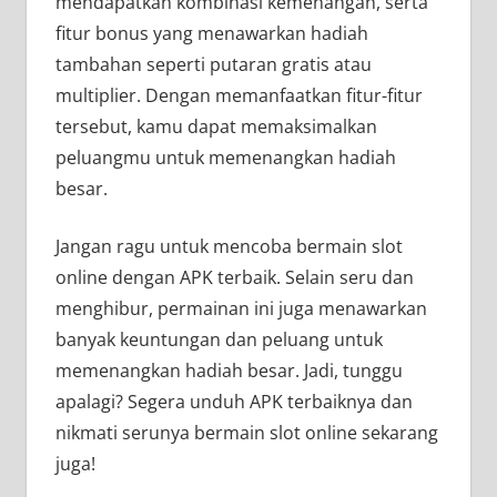
mendapatkan kombinasi kemenangan, serta
fitur bonus yang menawarkan hadiah
tambahan seperti putaran gratis atau
multiplier. Dengan memanfaatkan fitur-fitur
tersebut, kamu dapat memaksimalkan
peluangmu untuk memenangkan hadiah
besar.
Jangan ragu untuk mencoba bermain slot
online dengan APK terbaik. Selain seru dan
menghibur, permainan ini juga menawarkan
banyak keuntungan dan peluang untuk
memenangkan hadiah besar. Jadi, tunggu
apalagi? Segera unduh APK terbaiknya dan
nikmati serunya bermain slot online sekarang
juga!